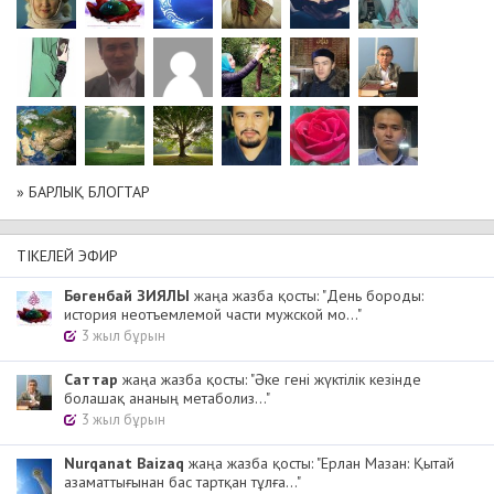
» БАРЛЫҚ БЛОГТАР
ТІКЕЛЕЙ ЭФИР
Бөгенбай ЗИЯЛЫ
жаңа жазба қосты: "День бороды:
история неотъемлемой части мужской мо..."
3 жыл бұрын
Cаттар
жаңа жазба қосты: "Әке гені жүктілік кезінде
болашақ ананың метаболиз..."
3 жыл бұрын
Nurqanat Baizaq
жаңа жазба қосты: "Ерлан Мазан: Қытай
азаматтығынан бас тартқан тұлға..."