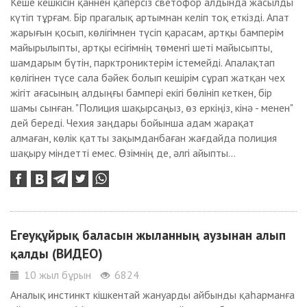
Кеше кешкісін қаннен қаперсіз светофор алдында жасылды
күтіп тұрғам. Бір прагалық артымнан келіп тоқ еткізді. Апат
жарығын қосып, көлігімнен түсіп қарасам, артқы бамперім
майырылыпты, артқы есігімнің төменгі шеті майысыпты,
шамдарым бүтін, парктрониктерім істемейді. Апалақтап
көлігінен түсе сала бәйек болып кешірім сұрап жатқан чех
жігіт ағасының алдыңғы бампері екігі бөлініп кеткен, бір
шамы сынған. "Полиция шақырсаңыз, өз еркіңіз, кінә - менен"
дей береді. Чехия заңдары бойынша адам жарақат
алмаған, көлік қатты зақымданбаған жағдайда полиция
шақыру міндетті емес. Өзімнің де, әлгі айыпты...
Егеуқұйрық баласын жыланның аузынан алып
қалды (ВИДЕО)
10 жыл бұрын
6824
Аналық инстинкт кішкентай жануарды айбынды қаһарманға