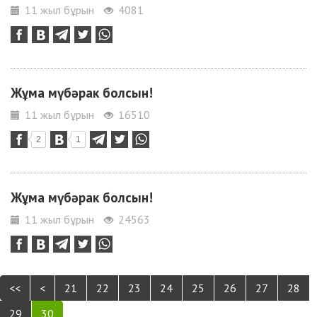
11 жыл бұрын
4081
Жұма мүбәрак болсын!
11 жыл бұрын
16510
2
1
Жұма мүбәрак болсын!
11 жыл бұрын
24563
<<
<
21
22
23
24
25
26
27
28
29
30