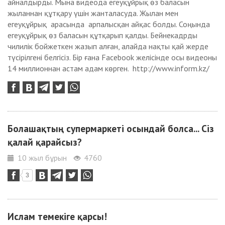
айналдырды. Мына видеода егеуқұйрық өз баласын
жыланнан құтқару үшін жанталасуда. Жылан мен
егеуқұйрық арасында арпалысқан айқас болды. Соңында
егеуқұйрық өз баласын құтқарып қалды. Бейнекадрды
чилилік бойжеткен жазып алған, алайда нақты қай жерде
түсірілгені белгісіз. Бір ғана Facebook желісінде осы видеоны
14 миллионнан астам адам көрген. http://www.inform.kz/
Болашақтың супермаркеті осындай болса... Сіз
қалай қарайсыз?
10 жыл бұрын
4760
3
Ислам темекіге қарсы!