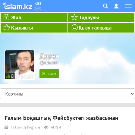
қаз
рус
Жаңа
Таңдаулы
Қызықты
Қызу талқыда
Дәурен
@dauren
0
Ғалым Боқаштың Фейсбуктегі жазбасынан
10 жыл бұрын
4059