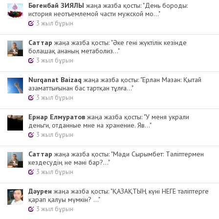
Бөгенбай ЗИЯЛЫ
жаңа жазба қосты: "День бороды:
история неотъемлемой части мужской мо..."
3 жыл бұрын
Cаттар
жаңа жазба қосты: "Әке гені жүктілік кезінде
болашақ ананың метаболиз..."
3 жыл бұрын
Nurqanat Baizaq
жаңа жазба қосты: "Ерлан Мазан: Қытай
азаматтығынан бас тартқан тұлға..."
3 жыл бұрын
Ернар Елмуратов
жаңа жазба қосты: "У меня украли
деньги, отданные мне на хранение. Яв..."
3 жыл бұрын
Cаттар
жаңа жазба қосты: "Мәди Сырымбет: Тәліптермен
кездесудің не мәні бар?..."
3 жыл бұрын
Дәурен
жаңа жазба қосты: "ҚАЗАҚТЫҢ күні НЕГЕ тәліптерге
қарап қалуы мүмкін? ..."
3 жыл бұрын