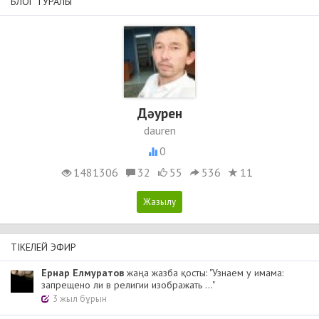
БЛОГ ТУРАЛЫ
Дәурен
dauren
0
1481306
32
55
536
11
ТІКЕЛЕЙ ЭФИР
Ернар Елмуратов
жаңа жазба қосты: "Узнаем у имама:
запрещено ли в религии изображать ..."
3 жыл бұрын