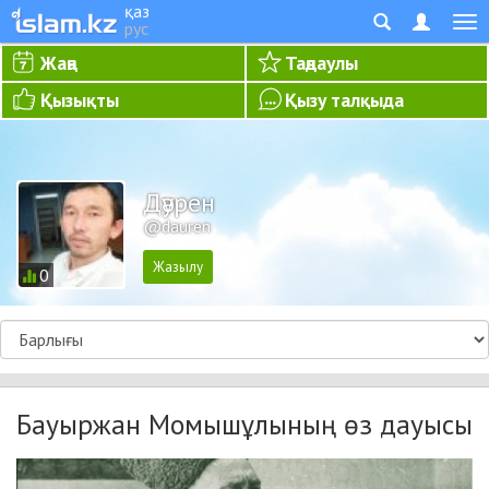
қаз
рус
Жаңа
Таңдаулы
Қызықты
Қызу талқыда
Дәурен
@dauren
0
Бауыржан Момышұлының өз дауысы