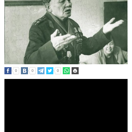
0
0
0