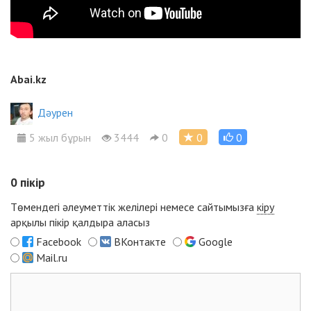
Abai.kz
Дәурен
5 жыл бұрын
3444
0
0
0
0
пікір
Төмендегі әлеуметтік желілері немесе сайтымызға
кіру
арқылы пікір қалдыра аласыз
Facebook
ВКонтакте
Google
Mail.ru