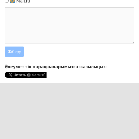
Mail.ru
Әлеуметтік парақшаларымызға жазылыңыз: