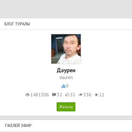
БЛОГ ТУРАЛЫ
Дәурен
dauren
0
1481306
32
55
536
11
ТІКЕЛЕЙ ЭФИР