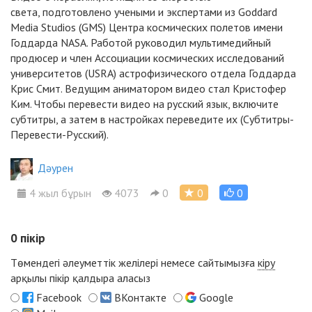
света, подготовлено учеными и экспертами из Goddard
Media Studios (GMS) Центра космических полетов имени
Годдарда NASA. Работой руководил мультимедийный
продюсер и член Ассоциации космических исследований
университетов (USRA) астрофизического отдела Годдарда
Крис Смит. Ведущим аниматором видео стал Кристофер
Ким. Чтобы перевести видео на русский язык, включите
субтитры, а затем в настройках переведите их (Субтитры-
Перевести-Русский).
Дәурен
4 жыл бұрын
4073
0
0
0
0
пікір
Төмендегі әлеуметтік желілері немесе сайтымызға
кіру
арқылы пікір қалдыра аласыз
Facebook
ВКонтакте
Google