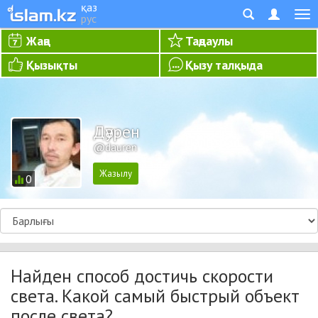
қаз
рус
Жаңа
Таңдаулы
Қызықты
Қызу талқыда
Дәурен
@dauren
0
Найден способ достичь скорости
света. Какой самый быстрый объект
после света?