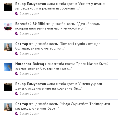
Ернар Елмуратов
жаңа жазба қосты: "Узнаем у имама:
запрещено ли в религии изображать ..."
3 жыл бұрын
Бөгенбай ЗИЯЛЫ
жаңа жазба қосты: "День бороды:
история неотъемлемой части мужской мо..."
3 жыл бұрын
Cаттар
жаңа жазба қосты: "Әке гені жүктілік кезінде
болашақ ананың метаболиз..."
3 жыл бұрын
Nurqanat Baizaq
жаңа жазба қосты: "Ерлан Мазан: Қытай
азаматтығынан бас тартқан тұлға..."
3 жыл бұрын
Ернар Елмуратов
жаңа жазба қосты: "У меня украли
деньги, отданные мне на хранение. Яв..."
3 жыл бұрын
Cаттар
жаңа жазба қосты: "Мәди Сырымбет: Тәліптермен
кездесудің не мәні бар?..."
3 жыл бұрын