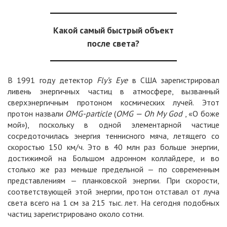
Какой самый быстрый объект
после света?
В 1991 году детектор
Fly’s Eye
в США зарегистрировал
ливень энергичных частиц в атмосфере, вызванный
сверхэнергичным протоном космических лучей. Этот
протон назвали
OMG-particle
(
OMG — Oh My God
, «О боже
мой»), поскольку в одной элементарной частице
сосредоточилась энергия теннисного мяча, летящего со
скоростью 150 км/ч. Это в 40 млн раз больше энергии,
достижимой на Большом адронном коллайдере, и во
столько же раз меньше предельной — по современным
представлениям — планковской энергии. При скорости,
соответствующей этой энергии, протон отставал от луча
света всего на 1 см за 215 тыс. лет. На сегодня подобных
частиц зарегистрировано около сотни.