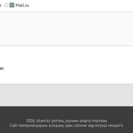
e
Mail.ru
з:
2026, Islam.kz ұлттық, рухани-ағарту порталы
Сайт материалдарын қолдану үшін сілтеме көрсетуіңіз міндетті.