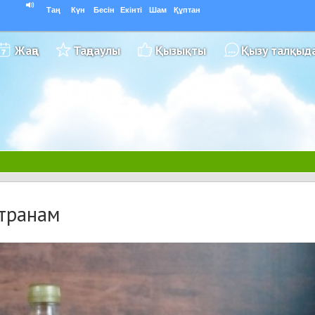
Таң
Күн
Бесін
Екінті
Шам
Құптан
Жаңа
Таңдаулы
Қызықты
Қызу талқыд
странам