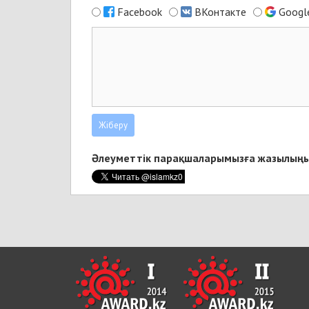
Facebook
ВКонтакте
Googl
Әлеуметтік парақшаларымызға жазылыңы