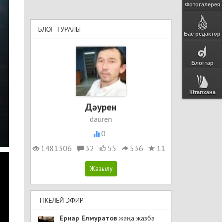
Фотогалерея
БЛОГ ТУРАЛЫ
Бас редактор
Блогтар
Кітапхана
Дәурен
dauren
0
1481306
32
55
536
11
ТІКЕЛЕЙ ЭФИР
Ернар Елмуратов
жаңа жазба