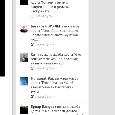
қосты: "Узнаем у имама:
запрещено ли в религии
изображать ..."
3 жыл бұрын
Бөгенбай ЗИЯЛЫ
жаңа жазба
қосты: "День бороды: история
неотъемлемой части мужской
мо..."
3 жыл бұрын
Cаттар
жаңа жазба қосты: "Әке
гені жүктілік кезінде болашақ
ананың метаболиз..."
3 жыл бұрын
Nurqanat Baizaq
жаңа жазба
қосты: "Ерлан Мазан: Қытай
азаматтығынан бас тартқан
тұлға..."
3 жыл бұрын
Ернар Елмуратов
жаңа жазба
қосты: "У меня украли деньги,