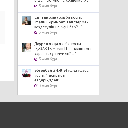
отданные мне на хранение. Яв..."
3 жыл бұрын
Cаттар
жаңа жазба қосты:
"Мәди Сырымбет: Тәліптермен
кездесудің не мәні бар?..."
3 жыл бұрын
Дәурен
жаңа жазба қосты:
"ҚАЗАҚТЫҢ күні НЕГЕ тәліптерге
қарап қалуы мүмкін? ..."
3 жыл бұрын
Бөгенбай ЗИЯЛЫ
жаңа жазба
қосты: "Тақырыбы
өздеріңізден!..."
3 жыл бұрын