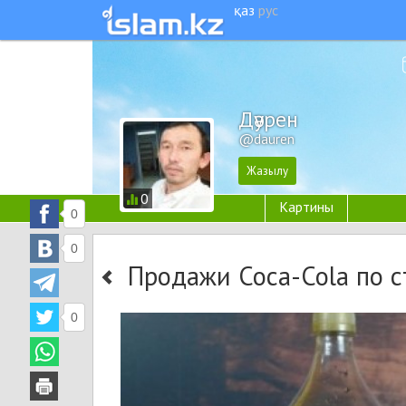
қаз
рус
Дәурен
@dauren
0
Картины
0
0
Продажи Coca-Cola по 
0