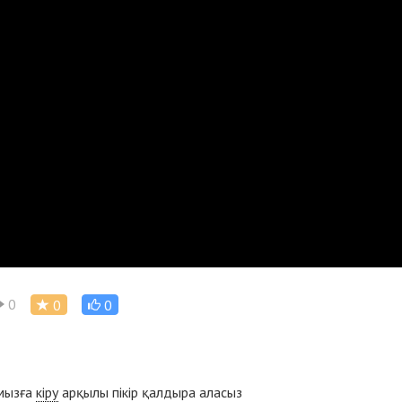
0
0
0
ымызға
кіру
арқылы пікір қалдыра аласыз