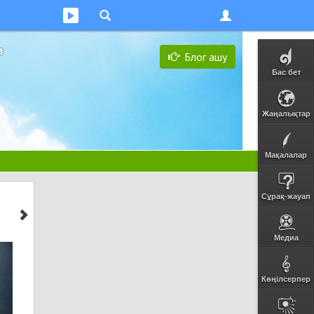
а
Блог ашу
Бас бет
Жаңалықтар
Мақалалар
Сұрақ-жауап
Медиа
Көңілсерпер