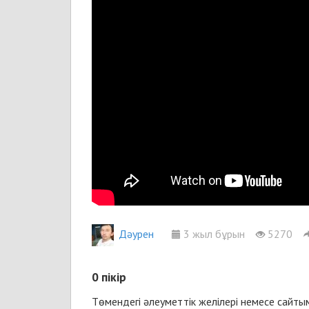
Дәурен
3 жыл бұрын
5270
0
пікір
Төмендегі әлеуметтік желілері немесе сайт