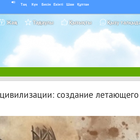
Таң
Күн
Бесін
Екінті
Шам
Құптан
Жаңа
Таңдаулы
Қызықты
Қызу талқыд
 цивилизации: создание летающего