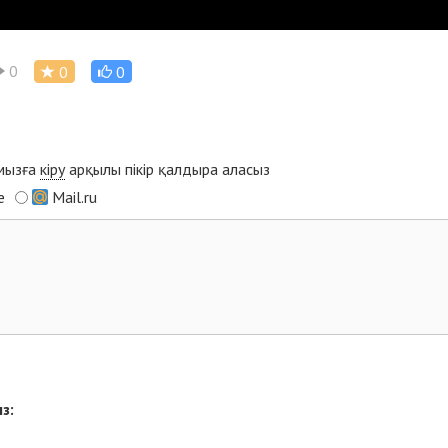
0
0
0
ымызға
кіру
арқылы пікір қалдыра аласыз
e
Mail.ru
з: