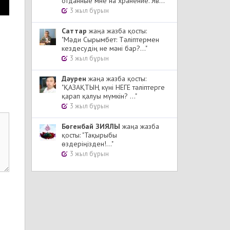
отданные мне на хранение. Яв..."
3 жыл бұрын
Cаттар
жаңа жазба қосты:
"Мәди Сырымбет: Тәліптермен
кездесудің не мәні бар?..."
3 жыл бұрын
Дәурен
жаңа жазба қосты:
"ҚАЗАҚТЫҢ күні НЕГЕ тәліптерге
қарап қалуы мүмкін? ..."
3 жыл бұрын
Бөгенбай ЗИЯЛЫ
жаңа жазба
қосты: "Тақырыбы
өздеріңізден!..."
3 жыл бұрын