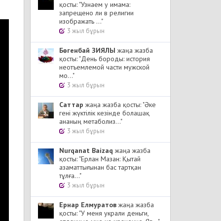
қосты: "Узнаем у имама:
запрещено ли в религии
изображать ..."
3 жыл бұрын
Бөгенбай ЗИЯЛЫ
жаңа жазба
қосты: "День бороды: история
неотъемлемой части мужской
мо..."
3 жыл бұрын
Cаттар
жаңа жазба қосты: "Әке
гені жүктілік кезінде болашақ
ананың метаболиз..."
3 жыл бұрын
Nurqanat Baizaq
жаңа жазба
қосты: "Ерлан Мазан: Қытай
азаматтығынан бас тартқан
тұлға..."
3 жыл бұрын
Ернар Елмуратов
жаңа жазба
қосты: "У меня украли деньги,