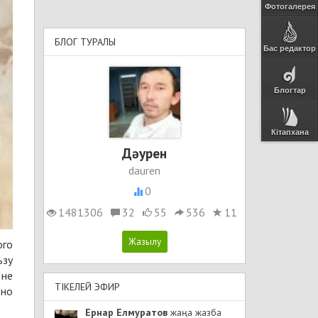
Фотогалерея
БЛОГ ТУРАЛЫ
Бас редактор
Блогтар
Кітапхана
Дәурен
dauren
0
1481306
32
55
536
11
ого
ьзу
 не
ТІКЕЛЕЙ ЭФИР
 но
Ернар Елмуратов
жаңа жазба