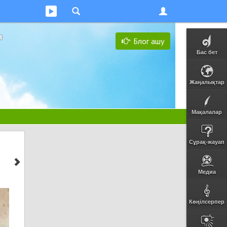
а
Блог ашу
Бас бет
Жаңалықтар
Мақалалар
Сұрақ-жауап
Медиа
Көңілсерпер