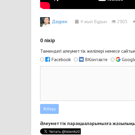
Дәурен
4 жыл бұрын
2905
0
пікір
Төмендегі әлеуметтік желілері немесе сайт
Facebook
ВКонтакте
Googl
Әлеуметтік парақшаларымызға жазылыңы