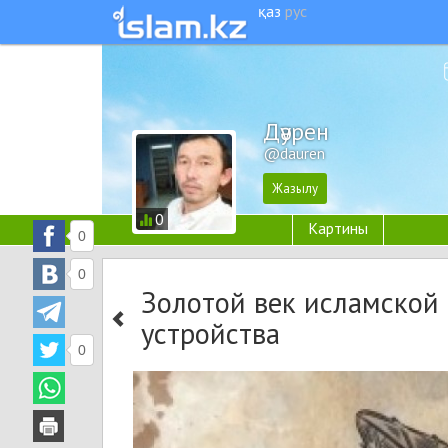
қаз
рус
Дәурен
@dauren
0
Картины
0
0
Золотой век исламской
устройства
0