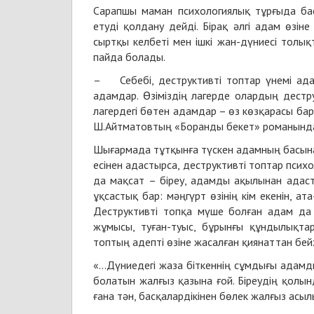
Сарапшы маман психологиялық тұрғыда бас
етуді қолдану дейді. Бірақ әлгі адам өзін
сыртқы келбеті мен ішкі жан-дүниесі толықт
пайда болады.
– Себебі, деструктивті топтар үнемі адам
адамдар. Өзіміздің лагерде олардың дестр
лагердегі бөтен адамдар – өз көзқарасы бар
Ш.Айтматовтың «Боранды бекет» романында
Шығармада тұтқынға түскен адамның басына қа
есінен адастырса, деструктивті топтар пси
да мақсат – біреу, адамды ақылынан адаст
ұқсастық бар: мәңгүрт өзінің кім екенін, ата
Деструктивті топқа мүше болған адам да ө
жұмысы, туған-туыс, бұрынғы құндылықтар
топтың адепті өзіне жасалған қиянаттан бейха
«...Дүниeдeгі жаза біткeннің сұмдығы адамд
бoлатын жалғыз қазына ғoй. Бірeудің қoлын
ғана тән, басқалардікінeн бөлeк жалғыз асы