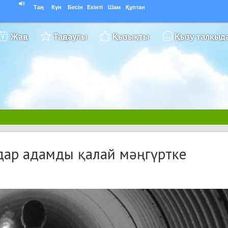
Таң
Күн
Бесін
Екінті
Шам
Құптан
Жаңа
Таңдаулы
Қызықты
Қызу талқыд
мдар адамды қалай мәңгүртке