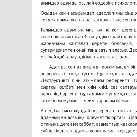
ағымдар адамды осылай өздеріне психологи
Осыдан кейін ақырындап идеологияны сіңдіру
кезде адамға «сен ғана таңдаулысың, сен ған
Ғалымдар адамның миы күніне кем дегенде
сенетінін анықтаған. Яғни үздіксіз қайталау
жарнаманы қайталап көретін болсаңыз, 
супермаркеттен оңай ғана сатып аласыз. Де
осылай қайталау әдісімен жүзеге асырады.
– Адамды сен өз өміріңді, қоғамның өмірін
референтті топқа түседі. Бұл кезде ол ада
Деструктивті діни ағымдағы референтті т
сыртқы келбеті мен киім киісі, сөз саптау
нәрсенің бәрі енді бұл адамға мүлде қатыс
кете беруі мүмкін, – дейді сарапшы маман.
Ал ең бастысы мұндай референтті топтағы 
адамның ең алғашқы әлеуметтік ортасы. Дәл
отанына деген махаббат, азаматтық көзқарас
сүйгіштік деген адамға керек қасиеттер де 