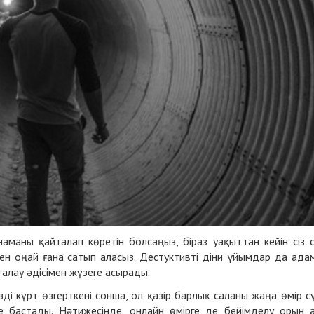
аманы қайталап көретін болсаңыз, біраз уақыттан кейін сіз 
н оңай ғана сатып аласыз. Дестуктивті діни ұйымдар да ада
алау әдісімен жүзеге асырады.
і күрт өзгерткені сонша, ол қазір барлық саланы жаңа өмір с
те бастады. Нәтижесінде, онлайн өмірге де бейімделу орын 