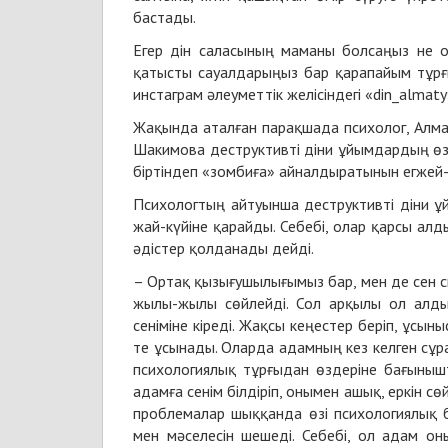
бастады.
Егер дін саласының маманы болсаңыз не о
қатысты сауалдарыңыз бар қарапайым тұрғы
инстаграм әлеуметтік желісіндегі «din_alma
Жақында аталған парақшада психолог, Алма
Шакимова деструктивті діни ұйымдардың өзі
біртіндеп «зомбиға» айналдыратынын егжей-т
Психологтың айтуынша деструктивті діни 
жай-күйіне қарайды. Себебі, олар қарсы а
әдістер қолданады дейді.
– Ортақ қызығушылығымыз бар, мен де сен с
жылы-жылы сөйлейді. Сол арқылы ол алды
сеніміне кіреді. Жақсы кеңестер беріп, ұс
те ұсынады. Оларда адамның кез келген сұр
психологиялық тұрғыдан өздеріне бағыныш
адамға сенім білдіріп, онымен ашық, еркін сө
проблемалар шыққанда өзі психологиялық б
мен мәселесін шешеді. Себебі, ол адам он