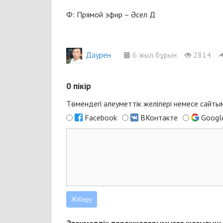
Ф: Прямой эфир – Әсел Д
Дәурен
6 жыл бұрын
2814
0
пікір
Төмендегі әлеуметтік желілері немесе сайт
Facebook
ВКонтакте
Googl