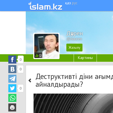
қаз
рус
Дәурен
@dauren
0
Картины
0
0
Деструктивті діни ағы
айналдырады?
0