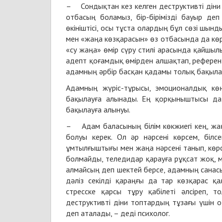
– Сондықтан кез келген деструктивті діни
отбасың боламыз, бір-бірімізді бауыр деп
өкініштісі, осы тұста олардың бұл сөзі шынд
мен «жаңа көзқарасын» өз отбасында да көрс
«су жаңа» өмір сүру стилі арасында қайшыл
адепт қоғамдық өмірден алшақтап, референ
адамның әрбір басқан қадамы толық бақылау
Адамның жүріс-тұрысы, эмоционалдық көңі
бақылауға алынады. Ең қорқыныштысы да о
бақылауға алынуы.
– Адам баласының білім көкжиегі кең, жаң
болуы керек. Ол әр нәрсені көрсем, білс
ұмтылғыштығы мен жаңа нәрсені танып, көрс
болмайды, теледидар қарауға рұқсат жоқ, 
алмайсың деп шектей берсе, адамның санасы 
дәліз секілді қараңғы да тар көзқарас 
стресске қарсы тұру қабілеті әлсіреп, 
деструктивті діни топтардың тұзағы үшін 
деп аталады, – деді психолог.