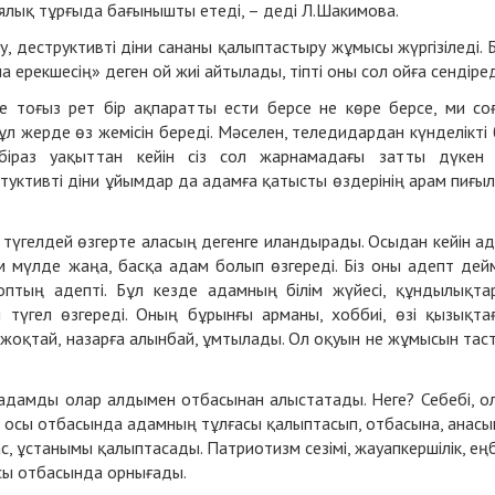
ялық тұрғыда бағынышты етеді, – деді Л.Шакимова.
, деструктивті діни сананы қалыптастыру жұмысы жүргізіледі. 
а ерекшесің» деген ой жиі айтылады, тіпті оны сол ойға сендіред
 тоғыз рет бір ақпаратты ести берсе не көре берсе, ми со
 бұл жерде өз жемісін береді. Мәселен, теледидардан күнделікті 
біраз уақыттан кейін сіз сол жарнамадағы затты дүкен
стуктивті діни ұйымдар да адамға қатысты өздерінің арам пиғы
 түгелдей өзгерте аласың дегенге иландырады. Осыдан кейін а
м мүлде жаңа, басқа адам болып өзгереді. Біз оны адепт дейм
оптың адепті. Бұл кезде адамның білім жүйесі, құндылықта
ы түгел өзгереді. Оның бұрынғы арманы, хоббиі, өзі қызықта
ы жоқтай, назарға алынбай, ұмтылады. Ол оқуын не жұмысын тас
адамды олар алдымен отбасынан алыстатады. Неге? Себебі, о
 осы отбасында адамның тұлғасы қалыптасып, отбасына, анасы
, ұстанымы қалыптасады. Патриотизм сезімі, жауапкершілік, ең
осы отбасында орнығады.