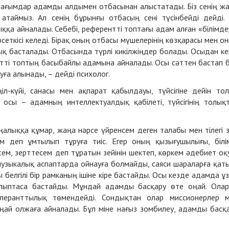
 ағымдар адамды алдымен отбасынан алыстатады. Біз сенің ж
 атаймыз. Ал сенің бұрынғы отбасың сені түсінбейді дейді.
ыққа айналады. Себебі, референтті топтағы адам алған «білімде
еткісі келеді. Бірақ оның отбасы мүшелерінің көзқарасы мен о
ық басталады. Отбасында түрлі кикілжіңдер болады. Осыдан ке
тті топтың басыбайлы адамына айналады. Осы сәттен бастап 
ға алынады, – дейді психолог.
л-күйі, санасы мен ақпарат қабылдауы, түйсігіне дейін то
сы – адамның интеллектуалдық қабілеті, түйсігінің толық
алыққа құмар, жаңа нәрсе үйренсем деген талабы мен тілегі 
ем деп ұмтылып тұруға тиіс. Егер оның қызығушылығы, білі
ем, зерттесем деп тұратын зейінін шектеп, көркем әдебиет оқ
музыкалық аспаптарда ойнауға болмайды, саяси шараларға қат
белгілі бір рамканың ішіне кіре бастайды. Осы кезде адамда ұ
қалыптаса бастайды. Мұндай адамды басқару өте оңай. Ола
толеранттылық төмендейді. Сондықтан олар миссионерлер 
оңай олжаға айналады. Бұл міне нағыз зомбилеу, адамды басқ