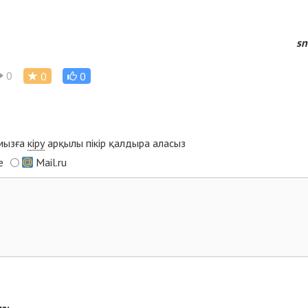
sn
0
0
0
ымызға
кіру
арқылы пікір қалдыра аласыз
e
Mail.ru