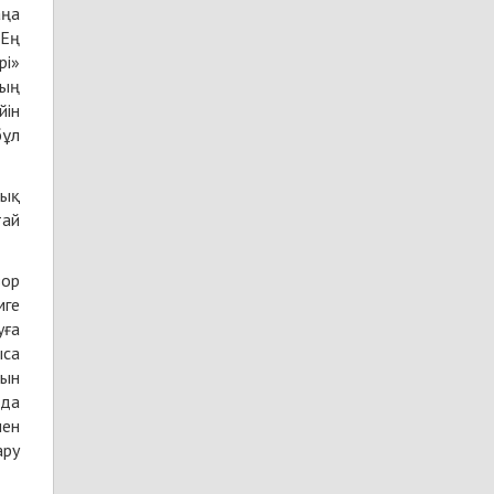
аңа
 Ең
рі»
ның
йін
бұл
лық
тай
зор
мге
уға
ыса
зын
рда
мен
ару