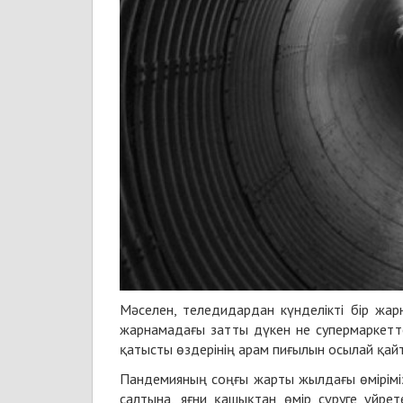
Мәселен, теледидардан күнделікті бір жарн
жарнамадағы затты дүкен не супермаркетте
қатысты өздерінің арам пиғылын осылай қайт
Пандемияның соңғы жарты жылдағы өмірімізд
салтына, яғни қашықтан өмір сүруге үйре