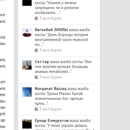
қосты: "Узнаем у имама:
запрещено ли в религии
изображать ..."
нге
3 жыл бұрын
ның
Бөгенбай ЗИЯЛЫ
жаңа жазба
қосты: "День бороды: история
ола
неотъемлемой части мужской
оны
мо..."
3 жыл бұрын
лық
Cаттар
жаңа жазба қосты: "Әке
лық
гені жүктілік кезінде болашақ
ананың метаболиз..."
3 жыл бұрын
деп
ның
Nurqanat Baizaq
жаңа жазба
қосты: "Ерлан Мазан: Қытай
мек
азаматтығынан бас тартқан
мды
тұлға..."
ған
3 жыл бұрын
рлі
тар
Ернар Елмуратов
жаңа жазба
қосты: "У меня украли деньги,
іни