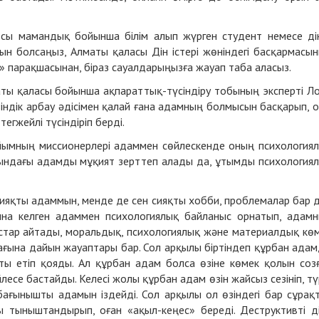
сы мамандық бойынша білім алып жүрген студент немесе ді
н болсаңыз, Алматы қаласы Дін істері жөніндегі басқармасы
ty» парақшасынан, біраз сауалдарыңызға жауап таба аласыз.
ты қаласы бойынша ақпараттық-түсіндіру тобының эксперті Л
ндік арбау әдісімен қалай ғана адамның болмысын басқарып, 
егжейлі түсіндіріп берді.
ұйымның миссионерлері адаммен сөйлескенде оның психология
лдындағы адамды мұқият зерттеп алады да, ұтымды психология
ияқты адаммын, менде де сен сияқты хобби, проблемалар бар 
на келген адаммен психологиялық байланыс орнатып, адам
ыныстар айтады, моральдық, психологиялық және материалдық кө
ағына дайын жауаптары бар. Сол арқылы біртіндеп құрбан ада
ты етіп қояды. Ал құрбан адам болса өзіне көмек қолын соз
йлесе бастайды. Келесі жолы құрбан адам өзін жайсыз сезініп, тү
ағынышты адамын іздейді. Сол арқылы ол өзіндегі бар сұрақ
ы тыныштандырып, оған «ақыл-кеңес» береді. Деструктивті д