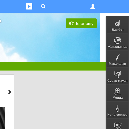
а
Блог ашу
Бас бет
Жаңалықтар
Мақалалар
Сұрақ-жауап
Медиа
Көңілсерпер