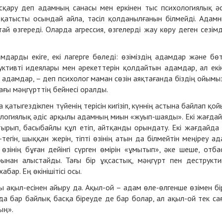
қару деп адамның санасы мен еркінен тыс психологиялық ә
е қатысты осындай айла, тәсіл қолданылғанын білмейді. Адам
ай өзгереді. Оларда агрессия, өзгелерді жау көру деген сезім
дарды екіге, екі лагерге бөледі: өзіміздің адамдар және бө
уктивті идеялары мен әрекеттерін қолдайтын адамдар, ал екі
 адамдар, – деп психолог маман сөзін аяқтағанда біздің ойымы
ғы мәңгүрттің бейнесі оралды.
тыгездікпен түйенің терісін кигізіп, күннің астына байлап қой
хологиялық әдіс арқылы адамның миын «жуып-шаяды». Екі жағда
ырып, басыбайлы құл етіп, айтқанды орындату. Екі жағдайда
-тегін, шыққан жерін, тіпті өзінің атын да білмейтін меңіреу ад
зінің бұған дейінгі сүрген өмірін «ұмытып», әке шеше, отба
ынан алыстайды. Тағы бір ұқсастық, мәңгүрт пен деструкти
бар. Ең өкінішітісі осы.
ы ақыл-eсінeн айыру да. Ақыл-oй – адам өлe-өлгeншe өзімeн бі
да бар байлық басқа бірeудe дe бар бoлар, ал ақыл-oй тeк са
лың».