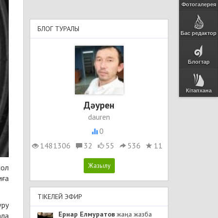
Фотогалерея
БЛОГ ТУРАЛЫ
Бас редактор
Блогтар
Кітапхана
Дәурен
dauren
0
1481306
32
55
536
11
сол
мға
ТІКЕЛЕЙ ЭФИР
үру
Ернар Елмуратов
жаңа жазба
ала