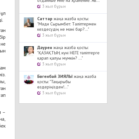
отданные мне на хранение. Яв..."
3 жыл бұрын
Бұл
Cаттар
жаңа жазба қосты:
і.
"Мәди Сырымбет: Тәліптермен
кездесудің не мәні бар?..."
ған
3 жыл бұрын
бір
 не
Дәурен
жаңа жазба қосты:
лын
"ҚАЗАҚТЫҢ күні НЕГЕ тәліптерге
қарап қалуы мүмкін? ..."
3 жыл бұрын
дам
із.
Бөгенбай ЗИЯЛЫ
жаңа жазба
ры,
қосты: "Тақырыбы
өздеріңізден!..."
ған
3 жыл бұрын
тап
л –
на,
бек