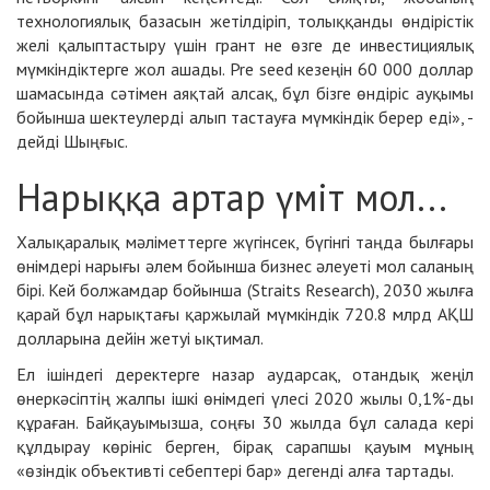
технологиялық базасын жетілдіріп, толыққанды өндірістік
желі қалыптастыру үшін грант не өзге де инвестициялық
мүмкіндіктерге жол ашады. Pre seed кезеңін 60 000 доллар
шамасында сәтімен аяқтай алсақ, бұл бізге өндіріс ауқымы
бойынша шектеулерді алып тастауға мүмкіндік берер еді», -
дейді Шыңғыс.
Нарыққа артар үміт мол...
Халықаралық мәліметтерге жүгінсек, бүгінгі таңда былғары
өнімдері нарығы әлем бойынша бизнес әлеуеті мол саланың
бірі. Кей болжамдар бойынша (Straits Research), 2030 жылға
қарай бұл нарықтағы қаржылай мүмкіндік 720.8 млрд АҚШ
долларына дейін жетуі ықтимал.
Ел ішіндегі деректерге назар аударсақ, отандық жеңіл
өнеркәсіптің жалпы ішкі өнімдегі үлесі 2020 жылы 0,1%-ды
құраған. Байқауымызша, соңғы 30 жылда бұл салада кері
құлдырау көрініс берген, бірақ сарапшы қауым мұның
«өзіндік объективті себептері бар» дегенді алға тартады.