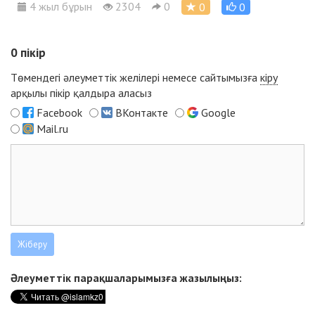
4 жыл бұрын
2304
0
0
0
0
пікір
Төмендегі әлеуметтік желілері немесе сайтымызға
кіру
арқылы пікір қалдыра аласыз
Facebook
ВКонтакте
Google
Mail.ru
Әлеуметтік парақшаларымызға жазылыңыз: