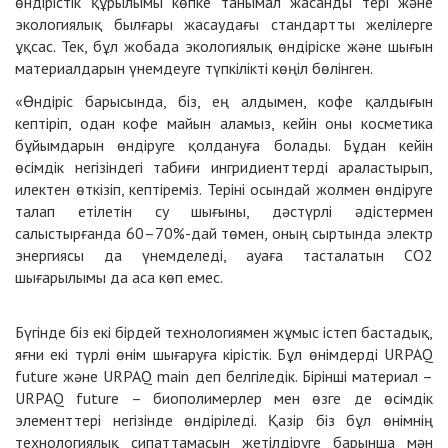
өндірістік құрылымы көпке танымал жасанды тері және
экологиялық былғары жасаудағы стандартты желілерге
ұқсас. Тек, бұл жобада экологиялық өндіріске және шығын
материалдарын үнемдеуге түпкілікті көңіл бөлінген.
«Өндіріс барысында, біз, ең алдымен, кофе қалдығын
кептіріп, одан кофе майын аламыз, кейін оны косметика
бұйымдарын өндіруге қолдануға болады. Бұдан кейін
өсімдік негізіндегі табиғи ингридиенттерді араластырып,
илектен өткізіп, кептіреміз. Теріні осындай жолмен өндіруге
талап етілетін су шығыны, дәстүрлі әдістермен
салыстырғанда 60–70%-дай төмен, оның сыртында электр
энергиясы да үнемделеді, ауаға тасталатын СO2
шығарылымы да аса көп емес.
Бүгінде біз екі бірдей технологиямен жұмыс істеп бастадық,
яғни екі түрлі өнім шығаруға кірістік. Бұл өнімдерді URPAQ
future және URPAQ main деп белгіледік. Бірінші материал –
URPAQ future – биополимерлер мен өзге де өсімдік
элементтері негізінде өндіріледі. Қазір біз бұл өнімнің
технологиялық сипаттамасын жетілдіруге барынша мән