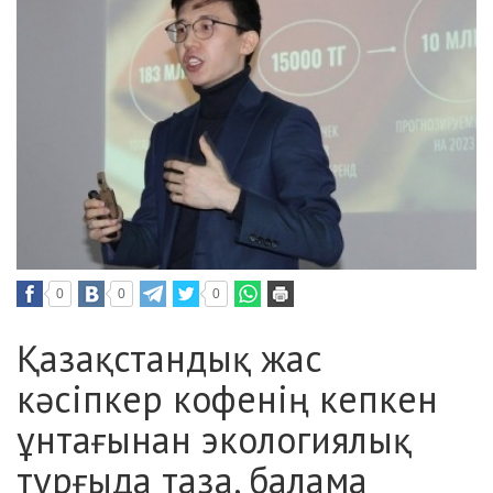
0
0
0
Қазақстандық жас
кәсіпкер кофенің кепкен
ұнтағынан экологиялық
тұрғыда таза, балама