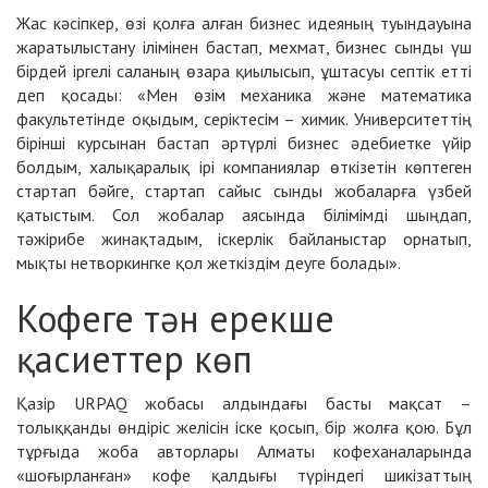
Жас кәсіпкер, өзі қолға алған бизнес идеяның туындауына
жаратылыстану ілімінен бастап, мехмат, бизнес сынды үш
бірдей іргелі саланың өзара қиылысып, ұштасуы септік етті
деп қосады: «Мен өзім механика және математика
факультетінде оқыдым, серіктесім – химик. Университеттің
бірінші курсынан бастап әртүрлі бизнес әдебиетке үйір
болдым, халықаралық ірі компаниялар өткізетін көптеген
стартап бәйге, стартап сайыс сынды жобаларға үзбей
қатыстым. Сол жобалар аясында білімімді шыңдап,
тәжірибе жинақтадым, іскерлік байланыстар орнатып,
мықты нетворкингке қол жеткіздім деуге болады».
Кофеге тән ерекше
қасиеттер көп
Қазір URPAQ жобасы алдындағы басты мақсат –
толыққанды өндіріс желісін іске қосып, бір жолға қою. Бұл
тұрғыда жоба авторлары Алматы кофеханаларында
«шоғырланған» кофе қалдығы түріндегі шикізаттың