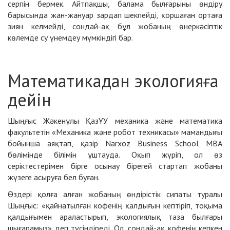
серпін бермек. Айтпақшы, балама былғарыны өндіру
барысында жан-жануар зардап шекпейді, қоршаған ортаға
зиян келмейді, сондай-ақ бұл жобаның өнеркәсіптік
көлемде су үнемдеу мүмкіндігі бар.
Математикадан экологияға
дейін
Шыңғыс Жәкенұлы ҚазҰУ механика және математика
факультетін «Механика және робот техникасы» мамандығы
бойынша аяқтап, қазір Narxoz Business School МВА
бөлімінде білімін ұштауда. Оқып жүріп, ол өз
серіктестерімен бірге осынау бірегей стартап жобаны
жүзеге асыруға бел буған.
Өздері қолға алған жобаның өндірістік сипаты туралы
Шыңғыс: «қайнатылған кофенің қалдығын кептіріп, тоқыма
қалдығымен араластырып, экологиялық таза былғары
шығарамыз» деп түсіндіреді. Ол, сондай-ақ кофенің кепкен