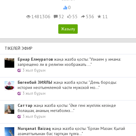
0
1481306
32
55
536
11
ТІКЕЛЕЙ ЭФИР
Ернар Елмуратов
жаңа жазба қосты: "Узнаем у имама:
запрещено ли в религии изображать ..."
3 жыл бұрын
Бөгенбай ЗИЯЛЫ
жаңа жазба қосты: "День бороды:
история неотъемлемой части мужской мо..."
3 жыл бұрын
Cаттар
жаңа жазба қосты: "Әке гені жүктілік кезінде
болашақ ананың метаболиз..."
3 жыл бұрын
Nurqanat Baizaq
жаңа жазба қосты: "Ерлан Мазан: Қытай
азаматтығынан бас тартқан тұлға..."