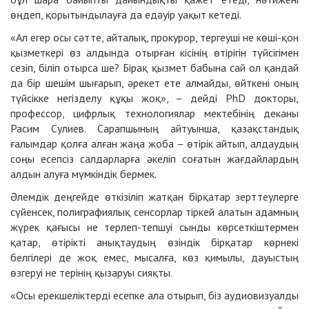
өңдеп, қорытындылауға да едәуір уақыт кетеді.
«Ал егер осы сәтте, айталық, прокурор, тергеуші не көші-қон
қызметкері өз алдында отырған кісінің өтірігін түйсігімен
сезіп, біліп отырса ше? Бірақ қызмет бабына сай ол қандай
да бір шешім шығарып, әрекет ете алмайды, өйткені оның
түйсікке негізделу құқы жоқ», – дейді PhD докторы,
профессор, цифрлық технологиялар мектебінің деканы
Расим Сулиев. Сарапшының айтуынша, қазақстандық
ғалымдар қолға алған жаңа жоба – өтірік айтып, алдаудың
соңы есепсіз салдарларға әкеліп соғатын жағдайлардың
алдын алуға мүмкіндік бермек.
Әлемдік деңгейде өткізіліп жатқан бірқатар зерттеулерге
сүйенсек, полиграфиялық сенсорлар тіркей алатын адамның
жүрек қағысы не терлеп-тепшуі сынды көрсеткіштермен
қатар, өтірікті анықтаудың өзіндік бірқатар көрнекі
белгілері де жоқ емес, мысалға, көз қимылы, дауыстың
өзгеруі не терінің қызаруы сияқты.
«Осы ерекшеліктерді есепке ала отырып, біз аудиовизуалды