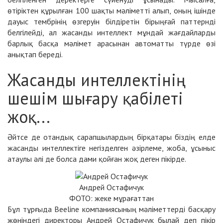
өтіріктен құрылған 100 шақты мәліметті алып, оның ішінде
дауыс тембрінің өзгеруін білдіретін бірыңғай паттернді
белгілейді, ал жасанды интеллект мұндай жағдайларды
барлық басқа мәлімет арасынан автоматты түрде өзі
анықтап береді.
Жасанды интеллектінің
шешім шығару қабілеті
жоқ...
Әйтсе де отандық сарапшылардың бірқатары біздің елде
жасанды интеллектіге негізделген әзірлеме, жоба, ұсыныс
атаулы әлі де болса дами қойған жоқ деген пікірде.
Андрей Остафичук
ФОТО: жеке мұрағаттан
Бұл тұрғыда Beeline компаниясының мәліметтерді басқару
жөніндегі директоры Андрей Остафичук былай деп пікір