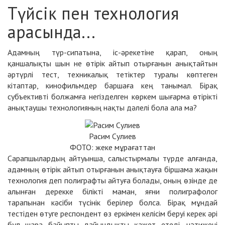
Түйсік пен технология
арасында...
Адамның түр-сипатына, іс-әрекетіне қарап, оның
қаншалықты шын не өтірік айтып отырғанын анықтайтын
әртүрлі тест, техникалық тетіктер туралы көптеген
кітаптар, кинофильмдер баршаға кең танымал. Бірақ
субъективті болжамға негізделген көркем шығарма өтірікті
анықтаушы технологияның нақты дәлелі бола ала ма?
Расим Сулиев
ФОТО: жеке мұрағаттан
Сарапшылардың айтуынша, салыстырмалы түрде алғанда,
адамның өтірік айтып отырғанын анықтауға біршама жақын
технология деп полиграфты айтуға болады, оның өзінде де
алынған дерекке білікті маман, яғни полиграфолог
тарапынан кәсіби түсінік берілер болса. Бірақ мұндай
тестіден өтуге респондент өз еркімен келісім беруі керек әрі
бұл шара байыпты дайындықты қажет етеді, нәтижені