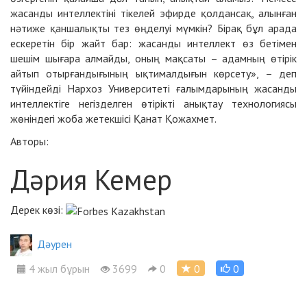
жасанды интеллектіні тікелей эфирде қолдансақ, алынған
нәтиже қаншалықты тез өңделуі мүмкін? Бірақ бұл арада
ескеретін бір жайт бар: жасанды интеллект өз бетімен
шешім шығара алмайды, оның мақсаты – адамның өтірік
айтып отырғандығының ықтималдығын көрсету», – деп
түйіндейді Нархоз Университеті ғалымдарының жасанды
интеллектіге негізделген өтірікті анықтау технологиясы
жөніндегі жоба жетекшісі Қанат Қожахмет.
Авторы:
Дәрия Кемер
Дерек көзі:
Дәурен
4 жыл бұрын
3699
0
0
0