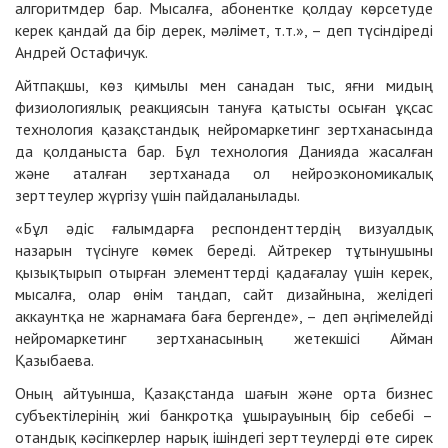
алгоритмдер бар. Мысалға, абонентке қолдау көрсетуде
керек қандай да бір дерек, мәлімет, т.т.», – деп түсіндіреді
Андрей Остафичук.
Айтпақшы, көз қимылы мен санадан тыс, яғни мидың
физиологиялық реакциясын тануға қатысты осыған ұқсас
технология қазақстандық нейромаркетинг зертханасында
да қолданыста бар. Бұл технология Данияда жасалған
және аталған зертханада ол нейроэкономикалық
зерттеулер жүргізу үшін пайдаланылады.
«Бұл әдіс ғалымдарға респонденттердің визуалдық
назарын түсінуге көмек береді. Айтрекер тұтынушыны
қызықтырып отырған элементтерді қадағалау үшін керек,
мысалға, олар өнім таңдап, сайт дизайнына, желідегі
аккаунтқа не жарнамаға баға бергенде», – деп әңгімелейді
нейромаркетинг зертханасының жетекшісі Айман
Қазыбаева.
Оның айтуынша, Қазақстанда шағын және орта бизнес
субъектілерінің жиі банкротқа ұшырауының бір себебі –
отандық кәсіпкерлер нарық ішіндегі зерттеулерді өте сирек