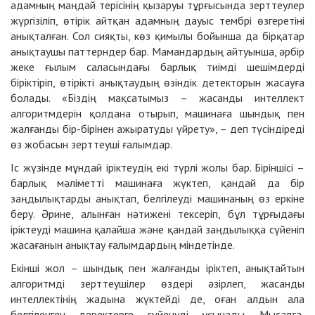
адамның маңдай терісінің қызаруы тұрғысында зерттеулер
жүргізіліп, өтірік айтқан адамның дауыс тембрі өзгеретіні
анықталған. Сол сияқты, көз қимылы бойынша да бірқатар
анықтаушы паттерндер бар. Мамандардың айтуынша, әрбір
жеке ғылым саласындағы барлық тиімді шешімдерді
біріктіріп, өтірікті анықтаудың өзіндік детекторын жасауға
болады. «Біздің мақсатымыз – жасанды интеллект
алгоритмдерін қолдана отырып, машинаға шындық пен
жалғанды бір-бірінен ажыратуды үйрету», – деп түсіндіреді
өз жобасын зерттеуші ғалымдар.
Іс жүзінде мұндай іріктеудің екі түрлі жолы бар. Біріншісі –
барлық мәліметті машинаға жүктеп, қандай да бір
заңдылықтарды анықтап, белгілеуді машинаның өз еркіне
беру. Әрине, алынған нәтижені тексеріп, бұл тұрғыдағы
іріктеуді машина қалайша және қандай заңдылыққа сүйеніп
жасағанын анықтау ғалымдардың міндетінде.
Екінші жол – шындық пен жалғанды іріктеп, анықтайтын
алгоритмді зерттеушілер өздері әзірлеп, жасанды
интеллектінің жадына жүктейді де, оған алдын ала
белгіленген деректерге сүйенуді ұсынады. Мысалға,