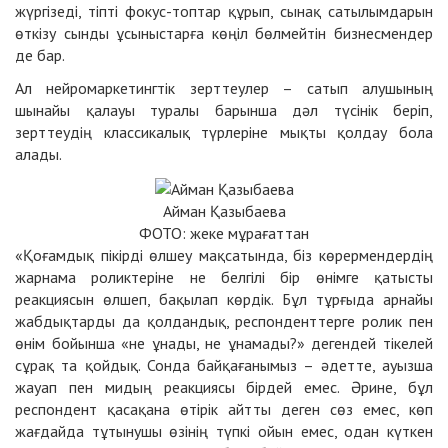
жүргізеді, тіпті фокус-топтар құрып, сынақ сатылымдарын
өткізу сынды ұсыныстарға көңіл бөлмейтін бизнесмендер
де бар.
Ал нейромаркетингтік зерттеулер – сатып алушының
шынайы қалауы туралы барынша дәл түсінік беріп,
зерттеудің классикалық түрлеріне мықты қолдау бола
алады.
Айман Қазыбаева
ФОТО: жеке мұрағаттан
«Қоғамдық пікірді өлшеу мақсатында, біз көрермендердің
жарнама роликтеріне не белгілі бір өнімге қатысты
реакциясын өлшеп, бақылап көрдік. Бұл тұрғыда арнайы
жабдықтарды да қолдандық, респонденттерге ролик пен
өнім бойынша «не ұнады, не ұнамады?» дегендей тікелей
сұрақ та қойдық. Сонда байқағанымыз – әдетте, ауызша
жауап пен мидың реакциясы бірдей емес. Әрине, бұл
респондент қасақана өтірік айтты деген сөз емес, көп
жағдайда тұтынушы өзінің түпкі ойын емес, одан күткен