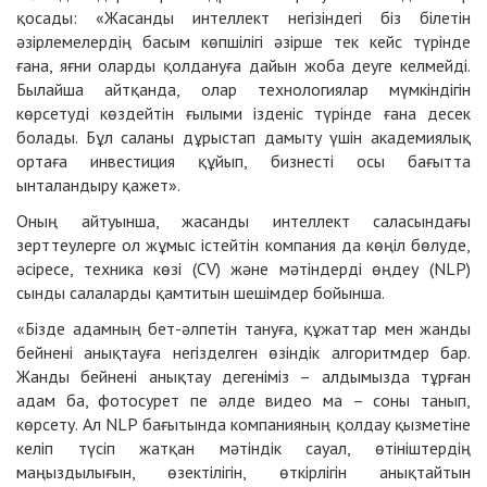
қосады: «Жасанды интеллект негізіндегі біз білетін
әзірлемелердің басым көпшілігі әзірше тек кейс түрінде
ғана, яғни оларды қолдануға дайын жоба деуге келмейді.
Былайша айтқанда, олар технологиялар мүмкіндігін
көрсетуді көздейтін ғылыми ізденіс түрінде ғана десек
болады. Бұл саланы дұрыстап дамыту үшін академиялық
ортаға инвестиция құйып, бизнесті осы бағытта
ынталандыру қажет».
Оның айтуынша, жасанды интеллект саласындағы
зерттеулерге ол жұмыс істейтін компания да көңіл бөлуде,
әсіресе, техника көзі (CV) және мәтіндерді өңдеу (NLP)
сынды салаларды қамтитын шешімдер бойынша.
«Бізде адамның бет-әлпетін тануға, құжаттар мен жанды
бейнені анықтауға негізделген өзіндік алгоритмдер бар.
Жанды бейнені анықтау дегеніміз – алдымызда тұрған
адам ба, фотосурет пе әлде видео ма – соны танып,
көрсету. Ал NLP бағытында компанияның қолдау қызметіне
келіп түсіп жатқан мәтіндік сауал, өтініштердің
маңыздылығын, өзектілігін, өткірлігін анықтайтын