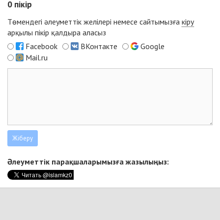
0
пікір
Төмендегі әлеуметтік желілері немесе сайтымызға
кіру
арқылы пікір қалдыра аласыз
Facebook
ВКонтакте
Google
Mail.ru
Әлеуметтік парақшаларымызға жазылыңыз: