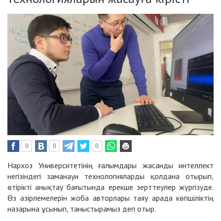
0
0
0
Нархоз Университетінің ғалымдары жасанды интеллект
негізіндегі заманауи технологияларды қолдана отырып,
өтірікті анықтау бағытында ерекше зерттеулер жүргізуде.
Өз әзірлемелерін жоба авторлары таяу арада көпшіліктің
назарына ұсынып, таныстырамыз деп отыр.