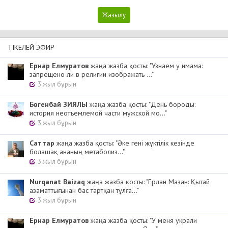
ТІКЕЛЕЙ ЭФИР
Ернар Елмуратов
жаңа жазба қосты: "Узнаем у имама:
запрещено ли в религии изображать ..."
3 жыл бұрын
Бөгенбай ЗИЯЛЫ
жаңа жазба қосты: "День бороды:
история неотъемлемой части мужской мо..."
3 жыл бұрын
Cаттар
жаңа жазба қосты: "Әке гені жүктілік кезінде
болашақ ананың метаболиз..."
3 жыл бұрын
Nurqanat Baizaq
жаңа жазба қосты: "Ерлан Мазан: Қытай
азаматтығынан бас тартқан тұлға..."
3 жыл бұрын
Ернар Елмуратов
жаңа жазба қосты: "У меня украли