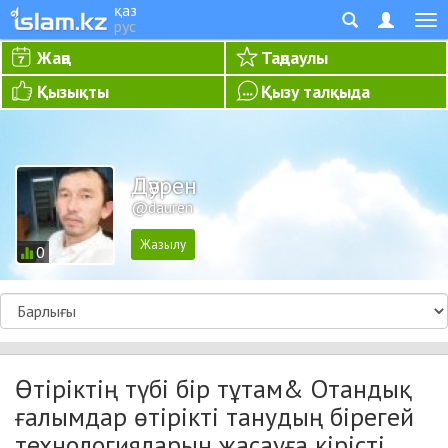
қаз
рус
Жаңа
Таңдаулы
Қызықты
Қызу талқыда
Дәурен
@dauren
0
Өтіріктің түбі бір тұтам& Отандық
ғалымдар өтірікті танудың бірегей
технологияларын жасауға кірісті