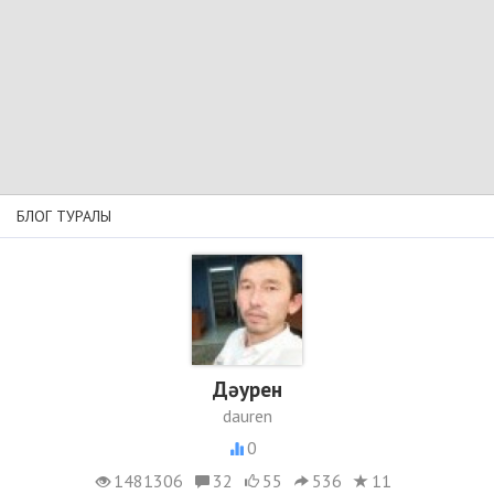
БЛОГ ТУРАЛЫ
Дәурен
dauren
0
1481306
32
55
536
11