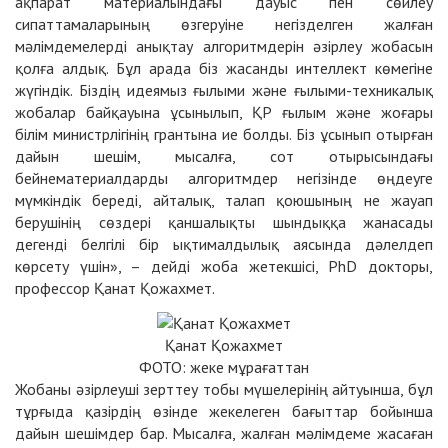
ақпарат материалындағы дауыс пен сөйлеу
сипаттамаларының өзгеруіне негізделген жалған
мәлімдемелерді анықтау алгоритмдерін әзірлеу жобасын
қолға алдық. Бұл арада біз жасанды интеллект көмегіне
жүгіндік. Біздің идеямыз ғылыми және ғылыми-техникалық
жобалар байқауына ұсынылып, ҚР ғылым және жоғары
білім министрлігінің грантына ие болды. Біз ұсынып отырған
дайын шешім, мысалға, сот отырысындағы
бейнематериалдарды алгоритмдер негізінде өңдеуге
мүмкіндік береді, айталық, талап қоюшының не жауап
берушінің сөздері қаншалықты шындыққа жанасады
дегенді белгілі бір ықтималдылық аясында дәлелдеп
көрсету үшін», – дейді жоба жетекшісі, PhD докторы,
профессор Қанат Қожахмет.
Қанат Қожахмет
ФОТО: жеке мұрағаттан
Жобаны әзірлеуші зерттеу тобы мүшелерінің айтуынша, бұл
тұрғыда қазірдің өзінде жекелеген бағыттар бойынша
дайын шешімдер бар. Мысалға, жалған мәлімдеме жасаған