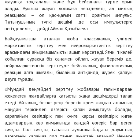
жауапқа тоқталады және бұл бейсаналы түрде орын
алады. Ауызша жауап логикаға негізделеді, ал мидың
реакциясы – ол қас-қағым сәтті орайтын импульс.
Тұтынушының түпкі шешімі де осы импульстерге
негізделеді», – дейді Айман Қазыбаева.
Байқауымызша, аталған жоба классикалық үлгідегі
маркетингтік зерттеу мен нейромаркетингтік зерттеу
арасындағы айырмашылықты ашып көрсетеді. Яғни, тікелей
қойылған сұраққа біз санамен ойлап, жауап береміз де,
нейромаркетингтік зерттеуде бейсаналық, физиологиялық
реакция алға шығады, былайша айтқанда, жүрек қалауы
деуге тұрады.
«Мұндай деңгейдегі зерттеу жобалары ғалымдардан
жекелеген жағдайларға қатысты жаңа шешімдерді талап
етеді. Айталық, бетке реңк беретін крем жаққан адамның
маңдай терісіндегі өзгерісті қалай анықтауға болады,
қарапайым көзілдірік пен күнге қарсы көзілдірік киген
адамдардың көз қимылында қандай өзгеріс бар деген
сияқты. Сол сияқты, сапасыз аудиожазбадағы дауыстың
өзгергенін қалайша дәл танып, анықтай аламыз? Немесе