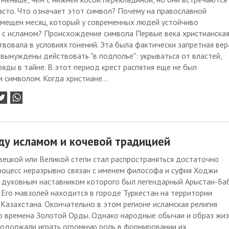
сто. Что означает этот символ? Почему на православной
змещен месяц, который у современных людей устойчиво
я с исламом? Происхождение символа Первые века христианска
твовала в условиях гонений. Эта была фактически запретная вер
ынуждены действовать "в подполье": укрываться от властей,
яды в тайне. В этот период крест распятия еще не был
символом. Когда христиане...
ду исламом и кочевой традицией
ецкой или Великой степи стал распространяться достаточно
роцесс неразрывно связан с именем философа и суфия Ходжи
, духовным наставником которого был легендарный Арыстан-Ба
. Его мавзолей находится в городе Туркестан на территории
Казахстана. Окончательно в этом регионе исламская религия
во времена Золотой Орды. Однако народные обычаи и образ жи
родолжали играть огромную роль в формировании их