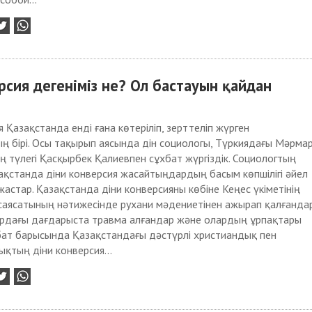
сия дегеніміз не? Ол бастауын қайдан
я Қазақстанда енді ғана көтеріліп, зерттеліп жүрген
 бірі. Осы тақырып аясында дін социологы, Түркиядағы Мәрма
ің түлегі Қасқырбек Қалиевпен сұхбат жүргіздік. Социологтың
қстанда діни конверсия жасайтыңдардың басым көпшілігі әйел
астар. Қазақстанда діни конверсияны көбіне Кеңес үкіметінің
аясатының нәтижесінде рухани мәдениетінен ажырап қалғанда
рдағы дағдарыста травма алғандар және олардың ұрпақтары
бат барысында Қазақстандағы дәстүрлі христиандық пен
қтың діни конверсия...