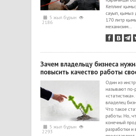
Кеплинг қымыз
сауып, қымыз
5 жыл бұрын
170 литр қымы
2186
механизим...
Зачем владельцу бизнеса нужна
повысить качество работы сво
Один из инстр
называют по-р
«статистика».
владелец бизне
Что такое ста
работы. Но, ч
конечный прод
5 жыл бұрын
разработки и 
2293
представляет 