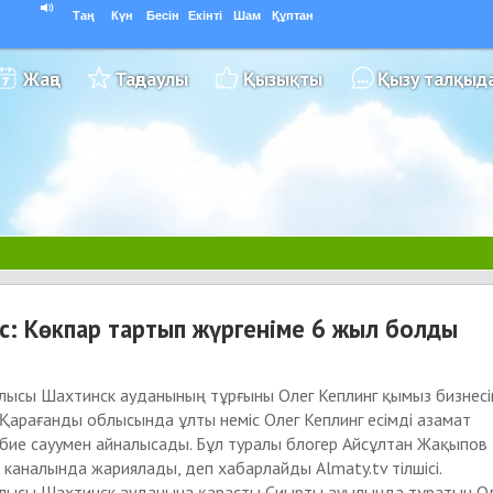
Таң
Күн
Бесін
Екінті
Шам
Құптан
Жаңа
Таңдаулы
Қызықты
Қызу талқыд
іс: Көкпар тартып жүргеніме 6 жыл болды
лысы Шахтинск ауданының тұрғыны Олег Кеплинг қымыз бизнесі
 Қарағанды облысында ұлты неміс Олег Кеплинг есімді азамат
бие сауумен айналысады. Бұл туралы блогер Айсұлтан Жақыпов
e каналында жариялады, деп хабарлайды Almaty.tv тілшісі.
лысы Шахтинск ауданына қарасты Сиырты ауылында тұратын О