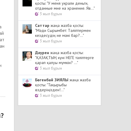
қосты: "У меня украли деньги,
отданные мне на хранение. Яв..."
3 жыл бұрын
Cаттар
жаңа жазба қосты:
а
"Мәди Сырымбет: Тәліптермен
ай
кездесудің не мәні бар?..."
рат
3 жыл бұрын
ан
Дәурен
жаңа жазба қосты:
"ҚАЗАҚТЫҢ күні НЕГЕ тәліптерге
қарап қалуы мүмкін? ..."
н
3 жыл бұрын
Бөгенбай ЗИЯЛЫ
жаңа жазба
қосты: "Тақырыбы
өздеріңізден!..."
3 жыл бұрын
ы?