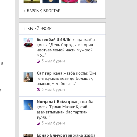
» БАРЛЫҚ БЛОГТАР
ТІКЕЛЕЙ ЭФИР
Бөгенбай ЗИЯЛЫ
жаңа жазба
қосты: "День бороды: история
неотъемлемой части мужской
мо..."
3 жыл бұрын
ра
Cаттар
жаңа жазба қосты: "Әке
гені жүктілік кезінде болашақ
ананың метаболиз..."
р
3 жыл бұрын
Nurqanat Baizaq
жаңа жазба
қосты: "Ерлан Мазан: Қытай
азаматтығынан бас тартқан
тұлға..."
3 жыл бұрын
Ернар Елмуратов
жаңа жазба