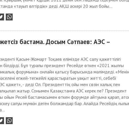
танда «тауып өлтірдік» деді. АҚШ әскері 20 жыл бойы...
ажетсіз бастама. Досым Сәтпаев: АЭС –
зиденті Қасым-Жомарт Тоқаев елімізде АЭС салу қажеттілігі
н білдірді. Бұл туралы президент Ресейде өткен «2021 жылғы
икалық форумына» онлайн қатысу барысында мәлімдеді. «Мені
әселені егжей-тегжейлі қарастыратын уақыт жетті, себебі
ЭС қажет», - деді Ол. Президенттің ойы мен сөзін халық пен
алқылап жатыр. Сонымен Қазақстанға АЭС керек пе? Президент
ты ойын Ресей бастамасымен өткен форумде айтуына қарап, ат
скеу салуы мүмкін деген болжамдар бар. Алайда Ресейдің ғылы
...