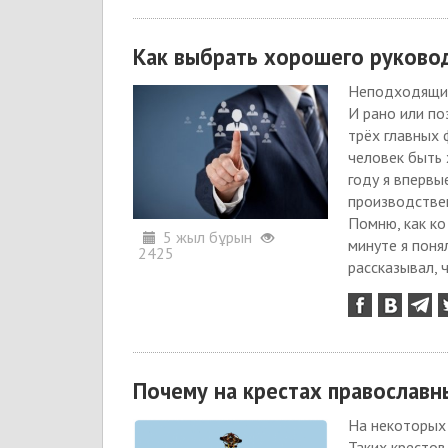
Как выбрать хорошего руково
Неподходящий
И рано или по
трёх главных 
человек быть 
году я впервы
производстве
Помню, как ко
5 жыл бұрын
минуте я поня
2425
рассказывал, ч
Почему на крестах православн
На некоторых 
Таких крестов