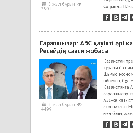
5 жыл бұрын
Соңында Пәкіс
2501
Сарапшылар: АЭС қауіпті әрі қ
Ресейдің саяси жобасы
Қазақстан пре
туралы өз ойы
Шығыс эконом
ойымша, бұл м
Қазақстанға А
сарапшылар т
АЭC-ке қатыс
5 жыл бұрын
станциясын Мә
4499
мен білім, жаңа