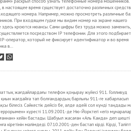
Прайм» раскрыл способ узнать телефонные номера мошенников.
, в настоящее время существует достаточно различных средст
входящего номера. Например, можно просмотреть различные ба
ников. При входящем гудке мы видим номер на экране нашего
е здесь кроются нюансы. Сами цифры без труда можно заменить
существляется посредством IP телефонии. Для этого подбирает
IP-оператор, который не фиксирует идентификатор и во время
ка в...
паттық жағдайлардағы телефон қоңырау жүйесі 911. Голливуд
 қиын жағдайға тап болғандардың барлығы 911-ге хабарласып
сы білесіз. Сәйкестік дейсіз бе, әлде әдейі сол күнді таңдады м
еррорымен» күресті 11.09.2001-де Ню-Йорктегі «егіз мұнарала
аннан» кейін бастады. Шабуыл жасаған «Аль Каида» деп шешті
ға кіретінін мәлімдеді. 07.10.2001-ден бастап кірді. Кірді, Тәліпт
ы. Қуыршақ үкімет құрды. 2011 дейін Бен Ладенді іздеумен болд