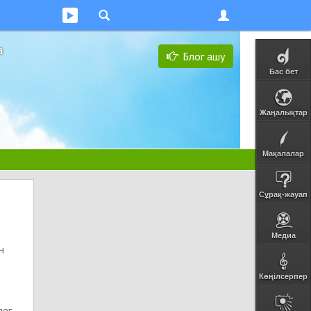
а
Блог ашу
Бас бет
Жаңалықтар
Мақалалар
Сұрақ-жауап
Медиа
н
Көңілсерпер
лег