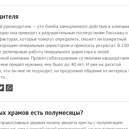
дителя
 руководитель — это бомба замедленного действия в компани
здно она приведёт к разрушительным последствиям Расскажу о
факторах, которые помогут определить, сможет ли конкретный
хорошим генеральным директором и приносить результат. В 20
е делегировал работу генерального директора в своей
нной компании. Провёл собеседования со многими кандидатами
 мне пришёл мужчина, ему было до 40 лет. И уже на десятой
л, что он мне не подходит, но продолжил общение из интереса.
то...
ых храмов есть полумесяцы?
православных церквях можно увидеть кресты с полумесяцем.
 меньше, чем с нижней косой перекладиной, но они встречаются