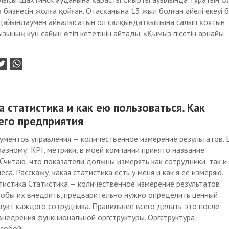
 бизнесін жолға қойған. Отасқанына 13 жыл болған әйелі екеуі 
 дайындаумен айналысатын ол салқындатқышына салып қоятын
зының күн сайын өтіп кететінін айтады. «Қымыз пісетін арнайы
 статистика и как ею пользоваться. Как
его предприятия
ументов управления — количественное измерение результатов. 
азному: KPI, метрики, в моей компании принято название
 Считаю, что показатели должны измерять как сотрудники, так и
са. Расскажу, какая статистика есть у меня и как я ее измеряю.
тистика Статистика — количественное измерение результатов
тобы их внедрить, предварительно нужно определить ценный
укт каждого сотрудника. Правильнее всего делать это после
внедрения функциональной оргструктуры. Оргструктура
собой...