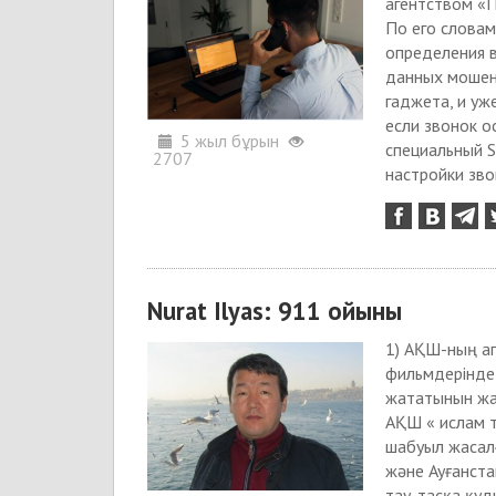
агентством «
По его словам
определения 
данных мошен
гаджета, и уж
если звонок о
5 жыл бұрын
специальный S
2707
настройки звон
Nurat Ilyas: 911 ойыны
1) АҚШ-ның а
фильмдерінде
жататынын жақ
АҚШ « ислам т
шабуыл жасалғ
және Ауғанстан
тау-тасқа қуд