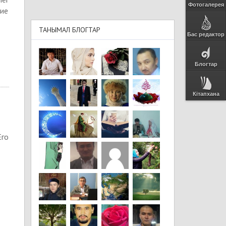
Фотогалерея
бие
ТАНЫМАЛ БЛОГТАР
Бас редактор
Блогтар
Кітапхана
Его