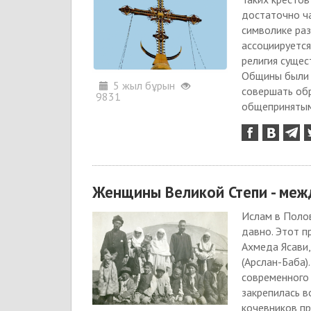
достаточно ча
символике ра
ассоциируетс
религия сущес
Общины были в
5 жыл бұрын
совершать обр
9831
общепринятым 
Женщины Великой Степи - меж
Ислам в Полов
давно. Этот п
Ахмеда Ясави
(Арслан-Баба)
современного 
закрепилась 
кочевников п