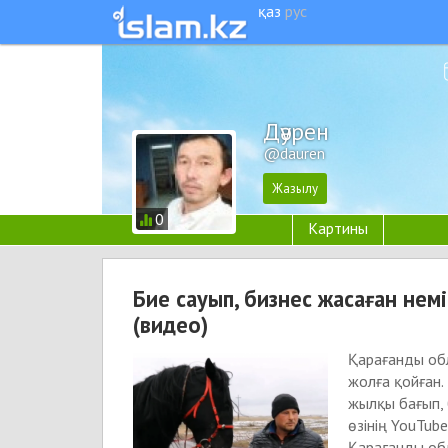
қаз
рус
Дәурен
@dauren
0
Картины
Бие сауып, бизнес жасаған нем
(видео)
Қарағанды об
жолға қойған.
жылқы бағып, 
өзінің YouTub
Қарағанды об