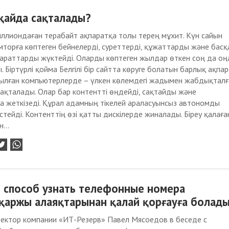
қайда сақталады?
ллиондаған терабайт ақпаратқа толы терең мұхит. Күн сайын
торға көптеген бейнелерді, суреттерді, құжаттарды және басқ
араттарды жүктейді. Оларды көптеген жылдар өткен соң да оң
. Біртүрлі қойма Белгілі бір сайтта көруге болатын барлық ақпа
лған компьютерлерде – үлкен көлемдегі жадымен жабдықталғ
ақталады. Олар бар контентті өңдейді, сақтайды және
а жеткізеді. Құрал адамның тікелей араласуынсыз автономды
стейді. Контенттің өзі қатты дискілерде жиналады. Біреу қалаға
...
л способ узнать телефонные номера
аржы алаяқтарынан қалай қорғауға болад
ректор компании «ИТ-Резерв» Павел Мясоедов в беседе с