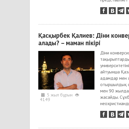
Қасқырбек Қалиев: Діни конвер
алады? – маман пікірі
Діни конверси
тақырыптардың
университетін
айтуынша Қаза
адамдар мен ж
отыршылдық с
мен 90 жылда
5 жыл бұрын
жасайды. Сұх
4149
неохристианды