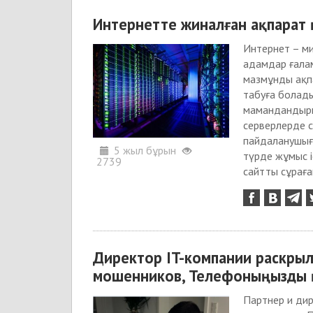
Интернетте жиналған ақпарат 
Интернет – ми
адамдар ғалам
мазмұнды ақп
табуға болады
мамандандыры
серверлерде с
пайдаланушығ
5 жыл бұрын
түрде жұмыс і
2739
сайтты сұраған
Директор IT-компании раскры
мошенников, Телефоныңызды қ
Партнер и ди