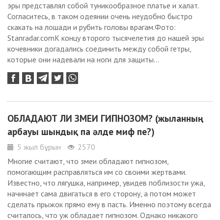
эры представлял собой туникообразное платье и халат.
Согласитесь, в таком одеянии очень неудобно быстро
скакать на лошади и рубить головы врагам.Фото:
Stanradar.comК концу второго тысячелетия до нашей эры
кочевники догадались соединить между собой гетры,
которые они надевали на ноги для защиты...
ОБЛАДАЮТ ЛИ ЗМЕИ ГИПНОЗОМ? (жыланның
арбауы шындық па әлде миф пе?)
5 жыл бұрын
2570
Многие считают, что змеи обладают гипнозом,
помогающим расправляться им со своими жертвами.
Известно, что лягушка, например, увидев поблизости ужа,
начинает сама двигаться в его сторону, а потом может
сделать прыжок прямо ему в пасть. Именно поэтому всегда
считалось, что уж обладает гипнозом. Однако никакого