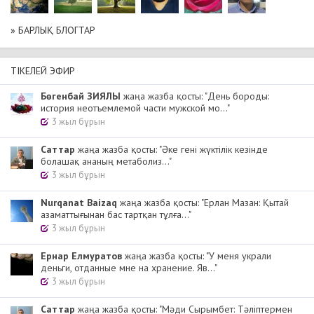
» БАРЛЫҚ БЛОГТАР
ТІКЕЛЕЙ ЭФИР
Бөгенбай ЗИЯЛЫ
жаңа жазба қосты: "День бороды:
история неотъемлемой части мужской мо..."
3 жыл бұрын
Cаттар
жаңа жазба қосты: "Әке гені жүктілік кезінде
болашақ ананың метаболиз..."
3 жыл бұрын
Nurqanat Baizaq
жаңа жазба қосты: "Ерлан Мазан: Қытай
азаматтығынан бас тартқан тұлға..."
3 жыл бұрын
Ернар Елмуратов
жаңа жазба қосты: "У меня украли
деньги, отданные мне на хранение. Яв..."
3 жыл бұрын
Cаттар
жаңа жазба қосты: "Мәди Сырымбет: Тәліптермен