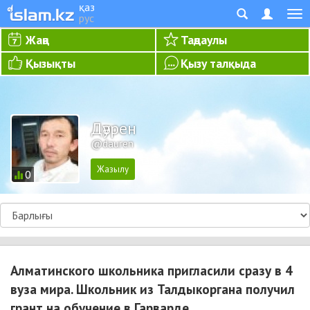
қаз
рус
Жаңа
Таңдаулы
Қызықты
Қызу талқыда
Дәурен
@dauren
0
Алматинского школьника пригласили сразу в 4
вуза мира. Школьник из Талдыкоргана получил
грант на обучение в Гарварде