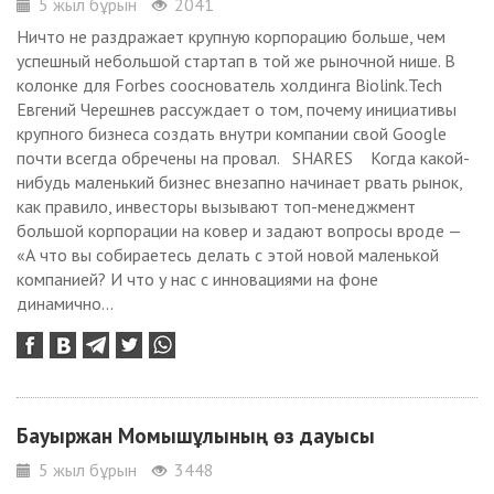
5 жыл бұрын
2041
Ничто не раздражает крупную корпорацию больше, чем
успешный небольшой стартап в той же рыночной нише. В
колонке для Forbes сооснователь холдинга Biolink.Tech
Евгений Черешнев рассуждает о том, почему инициативы
крупного бизнеса создать внутри компании свой Google
почти всегда обречены на провал. SHARES Когда какой-
нибудь маленький бизнес внезапно начинает рвать рынок,
как правило, инвесторы вызывают топ-менеджмент
большой корпорации на ковер и задают вопросы вроде —
«А что вы собираетесь делать с этой новой маленькой
компанией? И что у нас с инновациями на фоне
динамично...
Бауыржан Момышұлының өз дауысы
5 жыл бұрын
3448