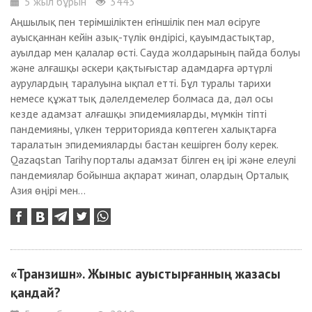
5 жыл бұрын
3443
Аңшылық пен терімшіліктен егіншілік пен мал өсіруге
ауысқаннан кейін азық-түлік өндірісі, қауымдастықтар,
ауылдар мен қалалар өсті. Сауда жолдарының пайда болуы
және алғашқы әскери қақтығыстар адамдарға әртүрлі
аурулардың таралуына ықпал етті. Бұл туралы тарихи
немесе құжаттық дәлелдемелер болмаса да, дәл осы
кезде адамзат алғашқы эпидемияларды, мүмкін тіпті
пандемияны, үлкен территорияда көптеген халықтарға
таралатын эпидемияларды бастан кешірген болу керек.
Qazaqstan Tarihy порталы адамзат білген ең ірі және елеулі
пандемиялар бойынша ақпарат жинап, олардың Орталық
Азия өңірі мен...
«Транзишн». Жыныс ауыстырғанның жазасы
қандай?