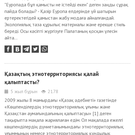
"Еуропада бұл қамысты не істейді екен" деген заңды сұрақ
пайда болады? - Қазір Еуропа елдерінде үй шатырын
ертеректегідей қамыстан жабу модаға айналғандай.
Экологиялық таза құрылыс материалы және ерекше стиль
береді. Осы кәсіпті жүргізуге Палатаның қосқан үлесін
айта...
Қазақтың этнотерриториясы қалай
қалыптасты?
5 жыл бұрын
2178
2009 жылы 8 мамырдағы «Қазақ әдебиеті» газетінде
«Көшпенділердің этнотерриториялық ұғымы және
Қазақстан аумағындағының қалыптасуы» [1] деген
тақырыпта мақала жариялаған едім. Ол мақалада ежелгі
көшпенділердің дүниетанымындағы этнотерриториялық
ұғыммының немесе этнотерриториялық құндылық