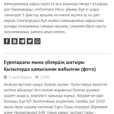
жемқорлыққа қарсы күресте аса ауқымды міндет атқарды
деп бағаланады. «Informate Peru» ұйымы бұл іс-шара
төмендегі 5 фактор арқылы нәтижелі жүзеге асты деп
көреді. Сингапурдың бұл жүйесі халықаралық нарықтағы
жоғары позицияның тамаша мысалы, сонымен бірге нақты
экономикалық дамуға алып келген...
Еуропадағы мына үйлердің шатыры
Қызылорда қамысынан жабылған (фото)
5 жыл бұрын
2100
Кезінде өртеніп қоқыс болған дүние - бүгін пайда әкелетін
кәсіпке айналды! Кез-келген жарамсыз болған дүниені
кәдеге асырса, жергілікті халыққа жұмыс, бюджетке кіріс
болады. Бұл ҚР Экологиялық кодексінің талабы да! 2020
жылы Арал ауданы кәсіпкері Еуро Одақ елдеріне (Германия
және Нидерланды) 648 тонна қамыс экспорттады. -