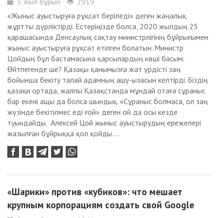
5 жыл бұрын
2919
«Жыныс ауыстыруға рұқсат беріледі» деген жаңалық
жұртты дүрліктірді. Естеріңізде болса, 2020 жылдың 25
қарашасында Денсаулық сақтау министрлігінің бұйрығымен
жыныс ауыстыруға рұқсат етілген болатын. Министр
Цойдың бұл бастамасына қарсылардың көші басым.
Өйтпегенде ше? Қазақы қанымызға жат үрдісті заң
бойынша бекіту талай адамның ашу-ызасын келтірді. Біздің
қазақи ортада, жалпы Қазақстанда мұндай отаға сұраныс
бар екені ащы да болса шындық. «Сұраныс болмаса, ол заң
жүзінде бекітілмес еді ғой» деген ой да осы кезде
туындайды. Алексей Цой жыныс ауыстырудың ережелері
жазылған бұйрыққа қол қойды....
«Шарики» против «кубиков»: что мешает
крупным корпорациям создать свой Google