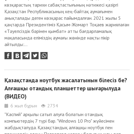
көзқарастың тарихи сабақтастығының нәтижесі қазіргі
Қазақстан Республикасының кең-байтақ аумағымен
анықталады деген көзқарас пайымдалған. 2021 жылы 5
қаңтарда Президентіміз Қасым-Жомарт Тоқаев жариялаған
«Тәуелсіздік бәрінен қымбат» атты бағдарламалық
мақаласында еліміздің аумағы жөнінде нақты пікір
айтылды:...
Қазақстанда ноутбук жасалатынын білесіз бе?
Алғашқы отандық планшеттер шығарылуда
(ВИДЕО)
6 жыл бұрын
2734
"Каспий" арқылы сатып алуға болатын отандық
компьютердің 7 түрі бар. "Windows 10 Pro" жүйесімен
жабдықталуда. Қазақстандық алғашқы ноутбук пен