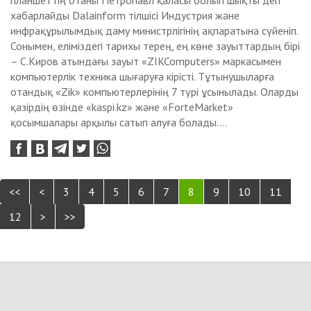
планшеттің отаны Петропавл қаласы болып шықты деп
хабарлайды Dalainform тілшісі Индустрия және
инфрақұрылымдық даму министрлігінің ақпаратына сүйеніп.
Сонымен, еліміздегі тарихы терең, ең көне зауыттардың бірі
– С.Киров атындағы зауыт «ZIKComputers» маркасымен
компьютерлік техника шығаруға кірісті. Тұтынушыларға
отандық «Zik» компьютерлерінің 7 түрі ұсынылады. Оларды
қазірдің өзінде «kaspi.kz» және «ForteMarket»
қосымшалары арқылы сатып алуға болады....
<<
<
3
4
5
6
7
8
9
10
11
12
>
>>