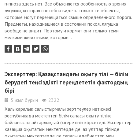
гипноза здесь нет. Все объясняется особенностью зрения
лягушки, которая способна видеть только те объекты,
которые могут перемещаться свыше определенного порога.
Предметы, находившиеся в состоянии покоя, лягушка
вообще не видит. Поэтому и кормят они только теми
мелкими животными, которые...
Эксперттер: Қазақстандағы оқыту тілі — білім
берудегі теңсіздікті тереңдететін фактордың
бірі
5 жыл бұрын
2322
Халықаралық салыстырмалы зерттеулер нәтижесі
республикада мектептегі білім сапасы оқыту тіліне
байланысты айтарлықтай өзгеретінін көрсетеді. Эксперттер
қазақша оқытатын мектептерде де, аз ұлттар тілінде
оқытатын мектептерде де сапалы әдебиеттер мен