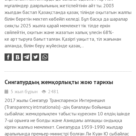
мұғалімдер даярлығының жетіспейтінін айтты. 2003
жылдан бастап Қазақстанда қазақ тілінде оқытатын жалпы
білім беретін мектеп көбейіп келеді. Бұл басқа да шаралар
сияқты 2025 жылға қарай мемлекеттік тілде еркін
сөйлейтін, оқитын және жазатын халық үлесін 68%-
ке арттыруға бағытталған. Қазіргі уақытта, тіл жағынан
алғанда, білім беру жүйесінде қазақ...
Сингапурдың жемқорлықты жою тарихы
5 жыл бұрын
2481
2017 жылы Сингапур Транспаренси Интернешнл
(Transparency intrnationals) -дің бағалауы бойынша
сыбайлас жемқорлықпен табысты күрескен 10 елдің ішінде
7-ші орынға ие болды және Азиядағы алғашқы ондыққа
кірген жалғыз мемлекет. Сингапурда 1959-1990 жылдар
аралығында премьер-министрі болған Ли Куан Ю сыбайлас